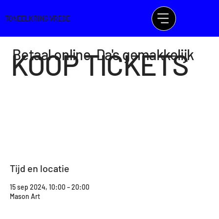
TONEELKRING VREDE
Betaal online. Da's gemakkelijk
KOOP TICKETS
Museum visit
Tijd en locatie
15 sep 2024, 10:00 – 20:00
Mason Art